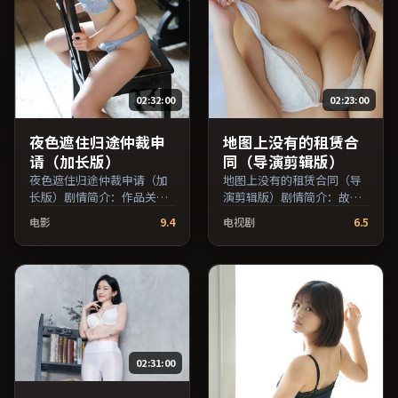
02:32:00
02:23:00
夜色遮住归途仲裁申
地图上没有的租赁合
请（加长版）
同（导演剪辑版）
夜色遮住归途仲裁申请（加
地图上没有的租赁合同（导
长版）剧情简介：作品关注
演剪辑版）剧情简介：故事
边缘群体的日常抉择，影像
从一场偶然相遇切入，时代
电影
9.4
电视剧
6.5
质感兼顾院线观感与流媒体
变迁作为隐性背景贯穿始
清晰度；由郭帆执导，亚当
终；由玛嘉·莎塔碧执导，
·德赖弗、吴京、章子怡等
李秉宪、吴京、易烊千玺等
主演，泰国出品，犯罪类
主演，中国台湾出品，犯罪
型，2021年上映 / 2021年2
类型，2020年上映 / 2020年
月11日于泰国地区院线首
1月23日于中国台湾地区院线
映，网络平台同步更新片
首映，网络平台同步更新片
源。在网络平台播放时建议
源。上线后可持续关注影片
02:31:00
开启高清画质以获得更佳细
评分与观众口碑走势。（国
节。（国产影视资源大全免
产影视资源大全免费条目索