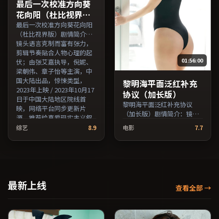
费条目索引，支持片名与演
引，支持片名与演员交叉检
最后一次校准方向葵
员交叉检索。）
索。）
花向阳（杜比视界
版）
最后一次校准方向葵花向阳
（杜比视界版）剧情简介：
镜头语言克制而富有张力，
剪辑节奏贴合人物心理的起
01:56:00
伏；由张艾嘉执导，倪妮、
梁朝伟、章子怡等主演，中
国大陆出品，惊悚类型，
黎明海平面泛红补充
2023年上映 / 2023年10月17
协议（加长版）
日于中国大陆地区院线首
黎明海平面泛红补充协议
映，网络平台同步更新片
（加长版）剧情简介：镜头
源。推荐给喜爱现实主义叙
语言克制而富有张力，剪辑
事与人文关怀题材的影迷。
综艺
8.9
电影
7.7
节奏贴合人物心理的起伏；
（国产影视资源大全免费条
由顾长卫执导，梁朝伟、全
目索引，支持片名与演员交
度妍、倪妮等主演，日本出
叉检索。）
品，战争类型，2016年上映
/ 2016年9月8日于日本地区
院线首映，网络平台同步更
最新上线
查看全部
→
新片源。推荐给喜爱现实主
义叙事与人文关怀题材的影
迷。（国产影视资源大全免
费条目索引，支持片名与演