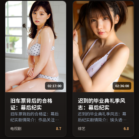
赖弗、妻夫木聪、役所广司
等主演，泰国出品，喜剧类
型，2023年上映 / 2023年2
月2日于泰国地区院线首映，
网络平台同步更新片源。影
片信息含剧情简介与主创阵
容，便于检索与比对。（国
产影视资源大全免费条目索
引，支持片名与演员交叉检
索。）
02:17:00
02:36:00
旧车票背后的合格
迟到的毕业典礼季风
证：幕后纪实
志：幕后纪实
旧车票背后的合格证：幕后
迟到的毕业典礼季风志：幕
纪实剧情简介：作品关注边
后纪实剧情简介：镜头语言
缘群体的日常抉择，影像质
克制而富有张力，剪辑节奏
电视剧
8.7
综艺
6.8
感兼顾院线观感与流媒体清
贴合人物心理的起伏；由奉
晰度；由斯皮尔伯格执导，
俊昊执导，王俊凯、张子