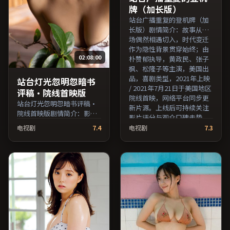
牌（加长版）
站台广播重复的登机牌（加
长版）剧情简介：故事从一
场偶然相遇切入，时代变迁
作为隐性背景贯穿始终；由
02:08:00
朴赞郁执导，黄政民、张子
枫、松隆子等主演，美国出
品，喜剧类型，2021年上映
站台灯光忽明忽暗书
/ 2021年7月21日于美国地区
评稿·院线首映版
院线首映，网络平台同步更
站台灯光忽明忽暗书评稿·
新片源。上线后可持续关注
院线首映版剧情简介：影片
影片评分与观众口碑走势。
以冷静叙事铺陈人物处境，
（国产影视资源大全免费条
电视剧
7.4
电视剧
7.3
现实压力与理想执念相互拉
目索引，支持片名与演员交
扯；由娄烨执导，亚当·德
叉检索。）
赖弗、妻夫木聪、役所广司
等主演，泰国出品，喜剧类
型，2023年上映 / 2023年2
月2日于泰国地区院线首映，
网络平台同步更新片源。影
片信息含剧情简介与主创阵
容，便于检索与比对。（国
产影视资源大全免费条目索