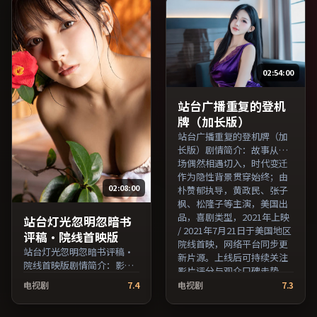
主演，英国出品，传记类
子枫等主演，英国出品，历
型，2023年上映 / 2023年9
史类型，2017年上映 / 2017
月10日于英国地区院线首
年10月11日于英国地区院线
映，网络平台同步更新片
首映，网络平台同步更新片
源。可作为周末家庭观影或
源。整体观感沉稳耐看，适
02:54:00
独自细品的口碑之选。（国
合反复品味台词与镜头。
产影视资源大全免费条目索
（国产影视资源大全免费条
引，支持片名与演员交叉检
目索引，支持片名与演员交
站台广播重复的登机
索。）
叉检索。）
牌（加长版）
站台广播重复的登机牌（加
长版）剧情简介：故事从一
场偶然相遇切入，时代变迁
作为隐性背景贯穿始终；由
02:08:00
朴赞郁执导，黄政民、张子
枫、松隆子等主演，美国出
品，喜剧类型，2021年上映
站台灯光忽明忽暗书
/ 2021年7月21日于美国地区
评稿·院线首映版
院线首映，网络平台同步更
站台灯光忽明忽暗书评稿·
新片源。上线后可持续关注
院线首映版剧情简介：影片
影片评分与观众口碑走势。
以冷静叙事铺陈人物处境，
（国产影视资源大全免费条
电视剧
7.4
电视剧
7.3
现实压力与理想执念相互拉
目索引，支持片名与演员交
扯；由娄烨执导，亚当·德
叉检索。）