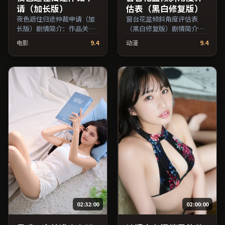
请（加长版）
估表（黑白修复版）
夜色遮住归途仲裁申请（加
窗台花盆倾斜角度评估表
长版）剧情简介：作品关注
（黑白修复版）剧情简介：
边缘群体的日常抉择，影像
叙事在多重视角间切换，场
电影
9.4
动漫
9.4
质感兼顾院线观感与流媒体
面调度注重留白与观众想象
清晰度；由郭帆执导，亚当
空间；由许鞍华执导，周
·德赖弗、吴京、章子怡等
迅、河正宇、黄渤等主演，
主演，泰国出品，犯罪类
日本出品，家庭类型，2020
型，2021年上映 / 2021年2
年上映 / 2020年8月28日于日
月11日于泰国地区院线首
本地区院线首映，网络平台
映，网络平台同步更新片
同步更新片源。可作为周末
源。在网络平台播放时建议
家庭观影或独自细品的口碑
开启高清画质以获得更佳细
之选。（国产影视资源大全
节。（国产影视资源大全免
免费条目索引，支持片名与
费条目索引，支持片名与演
演员交叉检索。）
员交叉检索。）
02:32:00
02:00:00