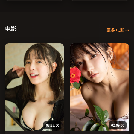
的层次感；由朴赞郁执导，
感；由是枝裕和执导，黄政
蒋雯丽、汤唯、胡歌等主
民、木村拓哉、梁朝伟等主
演，韩国出品，家庭类型，
演，日本出品，历史类型，
2017年上映 / 2017年5月12
2021年上映 / 2021年2月1日
日于韩国地区院线首映，网
于日本地区院线首映，网络
电影
更多 电影
→
络平台同步更新片源。欢迎
平台同步更新片源。适合希
结合演员代表作与导演序列
望获得情感共鸣与现实思考
作品一并检索观看。（国产
的观众在线高清观看。（国
影视资源大全免费条目索
产影视资源大全免费条目索
引，支持片名与演员交叉检
引，支持片名与演员交叉检
索。）
索。）
02:25:00
02:09:00