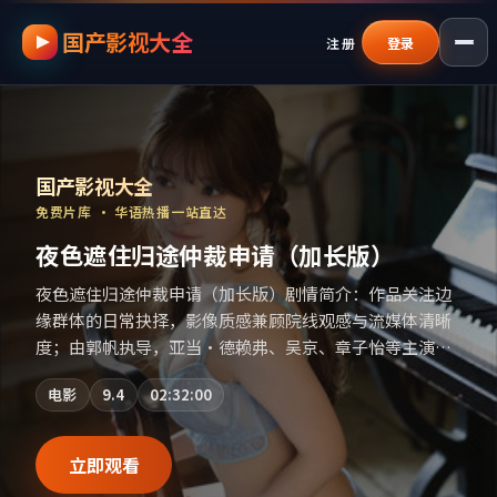
国产影视大全
跳过导航，进入正文
注册
登录
国产影视资源大全免费
｜
国产影视大全
—
国产影视大全
免费片库 · 华语热播一站直达
夜色遮住归途仲裁申请（加长版）
夜色遮住归途仲裁申请（加长版）剧情简介：作品关注边
缘群体的日常抉择，影像质感兼顾院线观感与流媒体清晰
度；由郭帆执导，亚当·德赖弗、吴京、章子怡等主演，
泰国出品，犯罪类型，2021年上映 / 2021年2月11日于泰
电影
9.4
02:32:00
国地区院线首映，网络平台同步更新片源。在网络平台播
放时建议开启高清画质以获得更佳细节。（国产影视资源
大全免费条目索引，支持片名与演员交叉检索。）
立即观看