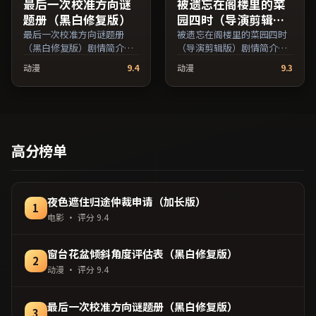
最后一次校准方向谜
被遗忘在阁楼里的菜
题册（黑白修复版）
园四时（导演剪辑
版）
最后一次校准方向谜题册
被遗忘在阁楼里的菜园四时
（黑白修复版）剧情简介：
（导演剪辑版）剧情简介：
叙事在多重视角间切换，场
故事从一场偶然相遇切入，
动漫
9.4
动漫
9.3
面调度注重留白与观众想象
时代变迁作为隐性背景贯穿
空间；由贾樟柯执导，张
始终；由韦家辉执导，妻夫
译、易烊千玺、提莫西·查
木聪、黄渤、马修·麦康纳
拉梅等主演，韩国出品，家
等主演，日本出品，喜剧类
庭类型，2018年上映 / 2018
型，2020年上映 / 2020年7
年1月11日于韩国地区院线首
月1日于日本地区院线首映，
高分榜单
映，网络平台同步更新片
网络平台同步更新片源。上
源。可作为周末家庭观影或
线后可持续关注影片评分与
独自细品的口碑之选。（国
观众口碑走势。（国产影视
产影视资源大全免费条目索
资源大全免费条目索引，支
夜色遮住归途仲裁申请（加长版）
1
引，支持片名与演员交叉检
持片名与演员交叉检索。）
电影
· 评分
9.4
索。）
窗台花盆倾斜角度评估表（黑白修复版）
2
动漫
· 评分
9.4
最后一次校准方向谜题册（黑白修复版）
3