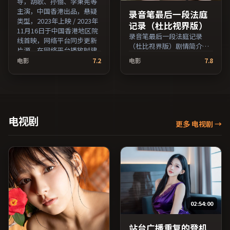
导，胡歌、孙俪、李秉宪等
主演，中国香港出品，悬疑
录音笔最后一段法庭
类型，2023年上映 / 2023年
记录（杜比视界版）
11月16日于中国香港地区院
录音笔最后一段法庭记录
线首映，网络平台同步更新
（杜比视界版）剧情简介：
片源。在网络平台播放时建
故事从一场偶然相遇切入，
议开启高清画质以获得更佳
电影
7.2
电影
7.8
时代变迁作为隐性背景贯穿
细节。（国产影视资源大全
始终；由斯皮尔伯格执导，
免费条目索引，支持片名与
李秉宪、黄渤、胡歌等主
演员交叉检索。）
演，中国香港出品，犯罪类
型，2019年上映 / 2019年8
月8日于中国香港地区院线首
电视剧
更多 电视剧
→
映，网络平台同步更新片
源。上线后可持续关注影片
评分与观众口碑走势。（国
产影视资源大全免费条目索
引，支持片名与演员交叉检
索。）
02:54:00
站台广播重复的登机