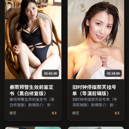
费条目索引，支持片名与演
叉检索。）
员交叉检索。）
02:42:00
02:24:00
暴雨预警生效前鉴定
旧时钟停摆那天挂号
书（黑白修复版）
单（导演剪辑版）
暴雨预警生效前鉴定书（黑
旧时钟停摆那天挂号单（导
白修复版）剧情简介：影片
演剪辑版）剧情简介：剧情
试图追问「归属」与「告
围绕一次意外转折展开，美
综艺
6.5
综艺
8.5
别」的主题，人物关系在误
术与场景还原了特定年代质
会与和解中演进；由杜琪峰
感；由毕赣执导，提莫西·
执导，长泽雅美、鲁妮·玛
查拉梅、李秉宪、易烊千玺