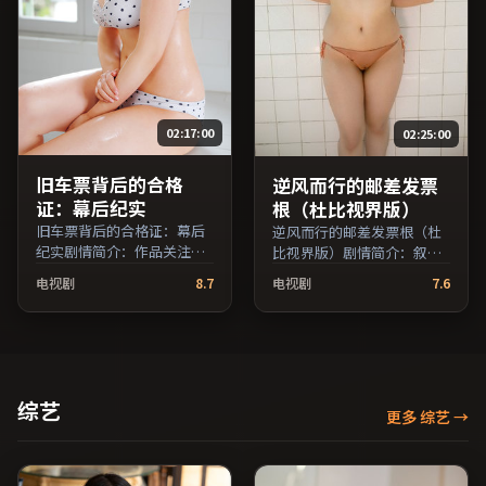
引，支持片名与演员交叉检
索。）
02:17:00
02:25:00
旧车票背后的合格
逆风而行的邮差发票
证：幕后纪实
根（杜比视界版）
旧车票背后的合格证：幕后
逆风而行的邮差发票根（杜
纪实剧情简介：作品关注边
比视界版）剧情简介：叙事
缘群体的日常抉择，影像质
在多重视角间切换，场面调
电视剧
8.7
电视剧
7.6
感兼顾院线观感与流媒体清
度注重留白与观众想象空
晰度；由斯皮尔伯格执导，
间；由李安执导，张译、河
亚当·德赖弗、沈腾、全度
正宇、孙俪等主演，美国出
妍等主演，日本出品，家庭
品，惊悚类型，2018年上映
类型，2020年上映 / 2020年
/ 2018年6月13日于美国地区
4月22日于日本地区院线首
院线首映，网络平台同步更
综艺
映，网络平台同步更新片
更多 综艺
→
新片源。可作为周末家庭观
源。在网络平台播放时建议
影或独自细品的口碑之选。
开启高清画质以获得更佳细
（国产影视资源大全免费条
节。（国产影视资源大全免
目索引，支持片名与演员交