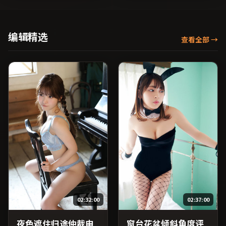
梁朝伟、河正宇、章子怡等
玛拉、提莫西·查拉梅、张
主演，英国出品，传记类
子枫等主演，英国出品，历
型，2023年上映 / 2023年9
史类型，2017年上映 / 2017
月10日于英国地区院线首
年10月11日于英国地区院线
编辑精选
查看全部
→
映，网络平台同步更新片
首映，网络平台同步更新片
源。可作为周末家庭观影或
源。整体观感沉稳耐看，适
独自细品的口碑之选。（国
合反复品味台词与镜头。
产影视资源大全免费条目索
（国产影视资源大全免费条
引，支持片名与演员交叉检
目索引，支持片名与演员交
索。）
叉检索。）
02:32:00
02:37:00
夜色遮住归途仲裁申
窗台花盆倾斜角度评