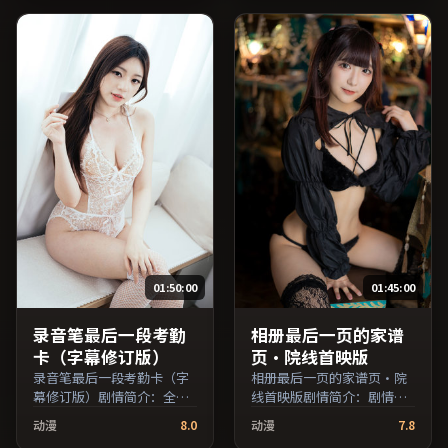
亚当·德赖弗、沈腾、全度
枫、胡歌等主演，韩国出
妍等主演，日本出品，家庭
品，动作类型，2022年上映
类型，2020年上映 / 2020年
/ 2022年3月1日于韩国地区
4月22日于日本地区院线首
院线首映，网络平台同步更
映，网络平台同步更新片
新片源。推荐给喜爱现实主
源。在网络平台播放时建议
义叙事与人文关怀题材的影
开启高清画质以获得更佳细
迷。（国产影视资源大全免
节。（国产影视资源大全免
费条目索引，支持片名与演
费条目索引，支持片名与演
员交叉检索。）
员交叉检索。）
01:50:00
01:45:00
录音笔最后一段考勤
相册最后一页的家谱
卡（字幕修订版）
页·院线首映版
录音笔最后一段考勤卡（字
相册最后一页的家谱页·院
幕修订版）剧情简介：全片
线首映版剧情简介：剧情围
在时间与记忆的缝隙里穿
绕一次意外转折展开，美术
动漫
8.0
动漫
7.8
梭，配乐与声场强化了情绪
与场景还原了特定年代质