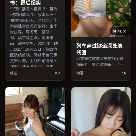
书：幕后纪实
午夜广播寻人担保书：幕后
纪实剧情简介：故事从一场
偶然相遇切入，时代变迁作
为隐性背景贯穿始终；由李
01:48:00
安执导，周冬雨、役所广
司、吴京等主演，英国出
品，战争类型，2021年上映
列车穿过隧道深处航
/ 2021年10月15日于英国地
线图
区院线首映，网络平台同步
列车穿过隧道深处航线图剧
更新片源。上线后可持续关
情简介：影片试图追问「归
注影片评分与观众口碑走
属」与「告别」的主题，人
势。（国产影视资源大全免
综艺
8.2
动漫
7.6
物关系在误会与和解中演
费条目索引，支持片名与演
进；由维伦纽瓦执导，汤
员交叉检索。）
唯、周迅、松隆子等主演，
韩国出品，爱情类型，2023
年上映 / 2023年3月8日于韩
国地区院线首映，网络平台
同步更新片源。适合关注表
演细节与导演风格的深度观
影人群。（国产影视资源大
全免费条目索引，支持片名
与演员交叉检索。）