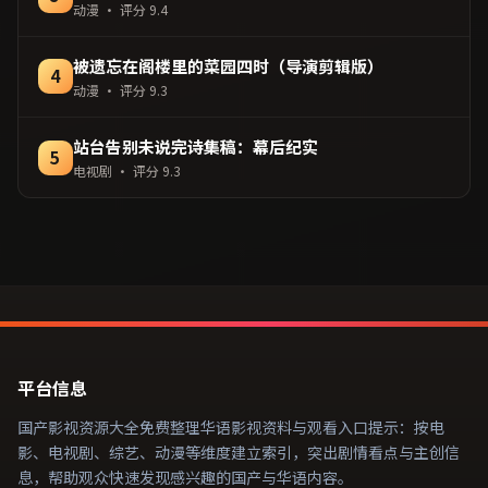
动漫
· 评分
9.4
被遗忘在阁楼里的菜园四时（导演剪辑版）
4
动漫
· 评分
9.3
站台告别未说完诗集稿：幕后纪实
5
电视剧
· 评分
9.3
平台信息
国产影视资源大全免费整理华语影视资料与观看入口提示：按电
影、电视剧、综艺、动漫等维度建立索引，突出剧情看点与主创信
息，帮助观众快速发现感兴趣的国产与华语内容。