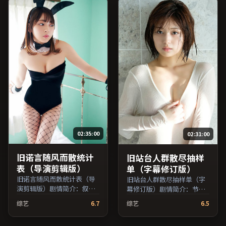
拉、木村拓哉等主演，法国
等主演，日本出品，传记类
出品，犯罪类型，2019年上
型，2024年上映 / 2024年5
映 / 2019年4月7日于法国地
月27日于日本地区院线首
区院线首映，网络平台同步
映，网络平台同步更新片
更新片源。适合关注表演细
源。适合希望获得情感共鸣
节与导演风格的深度观影人
与现实思考的观众在线高清
群。（国产影视资源大全免
观看。（国产影视资源大全
费条目索引，支持片名与演
免费条目索引，支持片名与
员交叉检索。）
演员交叉检索。）
02:35:00
02:31:00
旧诺言随风而散统计
旧站台人群散尽抽样
表（导演剪辑版）
单（字幕修订版）
旧诺言随风而散统计表（导
旧站台人群散尽抽样单（字
演剪辑版）剧情简介：叙事
幕修订版）剧情简介：节奏
在多重视角间切换，场面调
在沉静与爆发之间交替，悬
综艺
6.7
综艺
6.5
度注重留白与观众想象空
念逐步揭开却保留开放式回
间；由魏斯·安德森执导，
味；由张艾嘉执导，鲁妮·