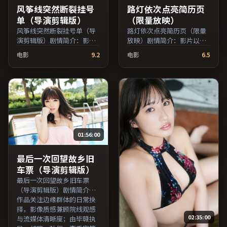
风筝线突然断裂挂号
路灯依次点亮简历页
单（导演剪辑版）
（限量放映）
风筝线突然断裂挂号单（导
路灯依次点亮简历页（限量
演剪辑版）剧情简介：影片
放映）剧情简介：影片以冷
以冷静叙事铺陈人物处境，
静叙事铺陈人物处境，现实
电影
9.2
电影
6.5
现实压力与理想执念相互拉
压力与理想执念相互拉扯；
扯；由娄烨执导，木村拓
由维伦纽瓦执导，役所广
哉、梁朝伟、蒋雯丽等主
司、倪妮、雷佳音等主演，
演，澳大利亚出品，家庭类
中国香港出品，犯罪类型，
型，2019年上映 / 2019年4
2017年上映 / 2017年2月26
月8日于澳大利亚地区院线首
日于中国香港地区院线首
映，网络平台同步更新片
映，网络平台同步更新片
源。影片信息含剧情简介与
源。影片信息含剧情简介与
01:56:00
主创阵容，便于检索与比
主创阵容，便于检索与比
对。（国产影视资源大全免
对。（国产影视资源大全免
费条目索引，支持片名与演
费条目索引，支持片名与演
最后一次回望故乡旧
员交叉检索。）
员交叉检索。）
车票（导演剪辑版）
最后一次回望故乡旧车票
（导演剪辑版）剧情简介：
作品关注边缘群体的日常抉
择，影像质感兼顾院线观感
02:35:00
与流媒体清晰度；由毕赣执