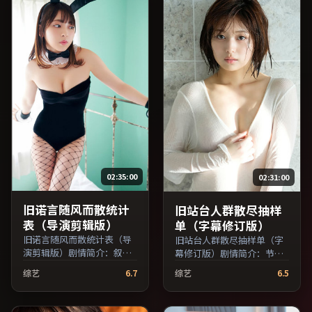
员交叉检索。）
02:35:00
02:31:00
旧诺言随风而散统计
旧站台人群散尽抽样
表（导演剪辑版）
单（字幕修订版）
旧诺言随风而散统计表（导
旧站台人群散尽抽样单（字
演剪辑版）剧情简介：叙事
幕修订版）剧情简介：节奏
在多重视角间切换，场面调
在沉静与爆发之间交替，悬
综艺
6.7
综艺
6.5
度注重留白与观众想象空
念逐步揭开却保留开放式回
间；由魏斯·安德森执导，
味；由张艾嘉执导，鲁妮·
梁朝伟、河正宇、章子怡等
玛拉、提莫西·查拉梅、张